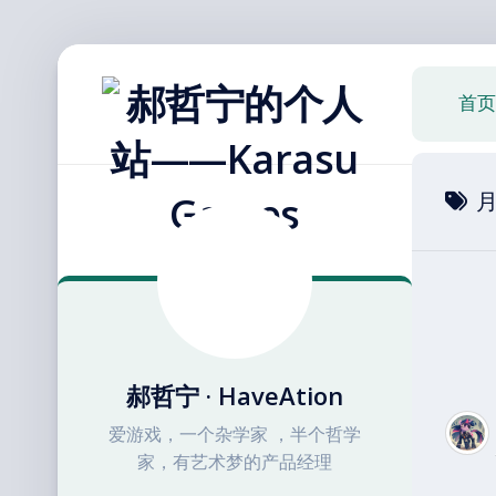
跳
至
首页
内
容
郝哲宁 · HaveAtion
爱游戏，一个杂学家 ，半个哲学
家，有艺术梦的产品经理