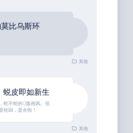
的莫比乌斯环
其他
年，蜕皮即如新生
，蛇不蛇的Q版画风。但
是轮回，是永恒！
其他