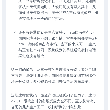
久，只靠听容易记不住，在问题回答时，例如回
答杭州天气问题时，人设用词没有融入其中，反
而像是天气播报员。感觉距离AI定位有点偏离，但
确实是块不一样的产品打法。
还有就是通病就是生态支持，meta自有生态，但
国内环境使用不到，很可惜。雷鸟用啥都要等3月
ota，确实着急占有市场。当下的李未可GO生态
与豆包基本相同，系统级别的手机通讯拨打电话
渠道也没有铺成
这一问的最后，从李未可的角度出发来说，智能往哪
方向走，眼镜往哪儿走，依旧是要看决定切市场哪个
块细分蛋糕，多少资源可调用来做最后方向决策。
近期这样的状态，显然产线已经受到了压力了。这与
AR，BB眼镜当时的市场反应完全不同。至少从青岛、
合肥的几家生产工厂一线打听到的消息如此