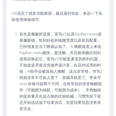
OK说完了很多功能展望，最后落到实处，来说一下实
际使用体验细节。
首先是佩戴舒适度，雷鸟V3以及RayBan-meta是
最像眼镜，恰到好处的镜腿宽度以及前后配重，
已经很复合当下眼镜认知了。AI 唤醒速度上来说
RayBan meta最快，最流畅，并且能准确识别到
是我在唤起它。雷鸟V3可能是麦克风阵列问题，
不知道是否有没有做声源计算，在店内试用的时
候，AI助手会被其他人唤醒，这点非常怪。华为2
则就非常不尽如人意了，音频耳机罢了。李未可
chat 价格与前两个不同，没有常驻的语音唤醒固
件（可能因为续航，可能因为成本），手势触按
的提前量开合这点做的比较机械，习惯性按下状
态开始说话放下结束说话，但是结果信息没有录
音完全。